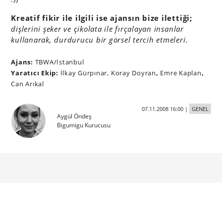
Kreatif fikir ile ilgili ise ajansın bize ilettiği;
dişlerini şeker ve çikolata ile fırçalayan insanlar
kullanarak, durdurucu bir görsel tercih etmeleri.
Ajans:
TBWA/İstanbul
Yaratıcı Ekip
:
İlkay Gürpınar, Koray Doyran
,
Emre Kaplan
,
Can Arıkal
07.11.2008 16:00
|
GENEL
Aygül Öndeş
Bigumigu Kurucusu