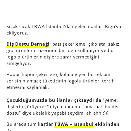
Sıcak sıcak TBWA İstanbul’dan gelen ilanları Bigu’ya
ekliyoruz.
Diş Dostu Derneği
;
bazı şekerleme, çikolata, sakız
gibi ürünlerin üzerinde bir logo kullanıyor ve bu
logo o ürünlerin dişlere zarar vermediğini
simgeliyor.
Hapur hupur şeker ve çikolata yiyen bu reklam
serisinin amacı; tüketicinin logolu ürünleri tercih
etmesini sağlamak.
Çocukluğumuzda bu ilanlar çıksaydı da
“yeme,
dişlerin çürüyecek” diyen anneme “ama bak bu diş
dostu” diye ukalalık yapabilseydim, ah ahh :)))
Bu arada tüm kastlar
TBWA – İstanbul
ekibinden
:))