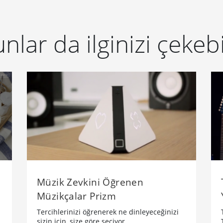
nlar da ilginizi çekebi
Müzik Zevkini Öğrenen
Müzikçalar Prizm
Tercihlerinizi öğrenerek ne dinleyeceğinizi
sizin için, size göre seçiyor.