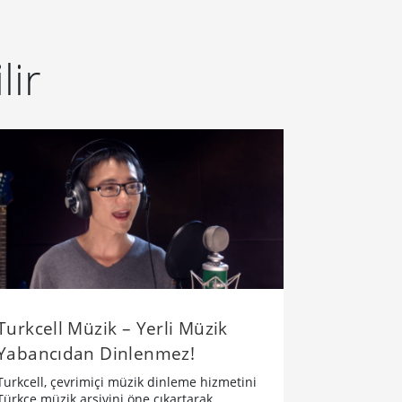
lir
Turkcell Müzik – Yerli Müzik
Yabancıdan Dinlenmez!
Turkcell, çevrimiçi müzik dinleme hizmetini
Türkçe müzik arşivini öne çıkartarak