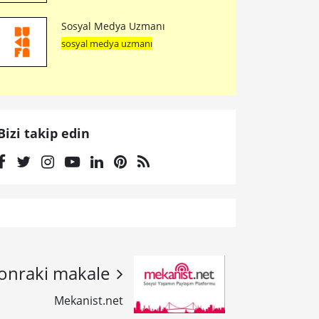
Sosyal Medya Uzmanı
sosyal medya uzmanı
Bizi takip edin
onraki makale
Mekanist.net