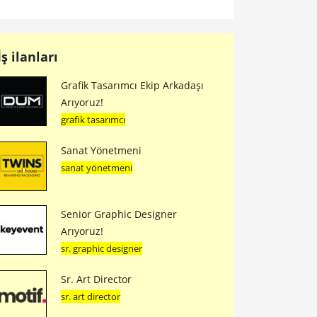
İş ilanları
Grafik Tasarımcı Ekip Arkadaşı
Arıyoruz!
grafik tasarımcı
Sanat Yönetmeni
sanat yönetmeni
Senior Graphic Designer
Arıyoruz!
sr. graphic designer
Sr. Art Director
sr. art director