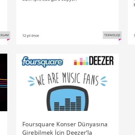
EKLAM
TEKNOLOJİ
12 yıl önce
Foursquare Konser Dünyasına
Girebilmek İçin Deezer’la