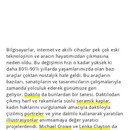
Bilgisayarlar, internet ve akıllı cihazlar pek çok eski
teknolojinin ve aracın hayatımızdan çıkmasına
neden oldu. Bu değişimin hızı o kadar yüksek ki
daha 80’li-90’lı yıllarda yaşamlarımızda olan bazı
araçlar çoktan nostaljik hale geldi. Bu araçların
bazıları, sanatçıların ve tasarımcıların çalışmalarıyla
zamanda yolculuk ederek günümüze geri
geliyor.
Daktilo
da bunlardan bir tanesi. Daktilodan
çıkmış harf ve rakamlarla süslü
seramik kaplar
,
kadın haklarını vurgulamak amacıyla daktiloyla
çizilmiş
portreler
ve yine daktilo kullanarak yaratılan
illüstrasyonlar
anımsamaya değer yaratıcı
projelerdendi.
Michael Crowe
ve
Lenka Clayton
da