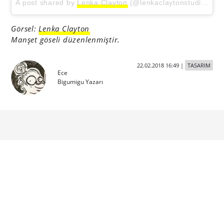
A post shared by
Lenka Clayton
(@lenkaclaytonstudio) on
Görsel:
Lenka Clayton
Manşet göseli düzenlenmiştir.
22.02.2018 16:49
|
TASARIM
Ece
Bigumigu Yazarı