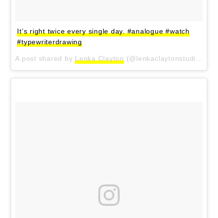
It’s right twice every single day. #analogue #watch
#typewriterdrawing
A post shared by
Lenka Clayton
(@lenkaclaytonstudio) on