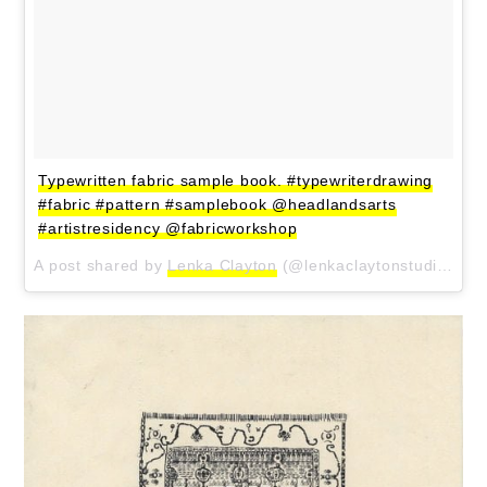
Typewritten fabric sample book. #typewriterdrawing
#fabric #pattern #samplebook @headlandsarts
#artistresidency @fabricworkshop
A post shared by
Lenka Clayton
(@lenkaclaytonstudio) on