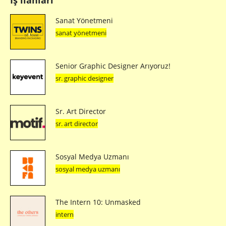
İş ilanları
Sanat Yönetmeni
sanat yönetmeni
Senior Graphic Designer Arıyoruz!
sr. graphic designer
Sr. Art Director
sr. art director
Sosyal Medya Uzmanı
sosyal medya uzmanı
The Intern 10: Unmasked
intern