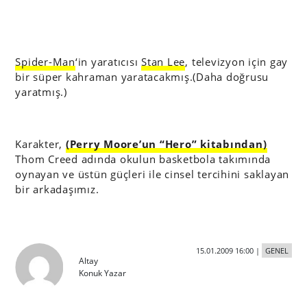
Spider-Man
‘in yaratıcısı
Stan Lee
, televizyon için gay
bir süper kahraman yaratacakmış.(Daha doğrusu
yaratmış.)
Karakter,
(Perry Moore’un “Hero” kitabından)
Thom Creed adında okulun basketbola takımında
oynayan ve üstün güçleri ile cinsel tercihini saklayan
bir arkadaşımız.
15.01.2009 16:00
|
GENEL
Altay
Konuk Yazar