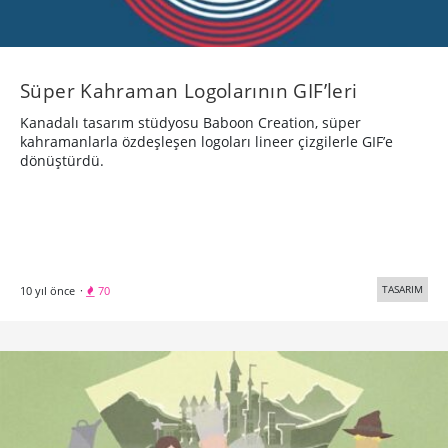
Süper Kahraman Logolarının GIF’leri
Kanadalı tasarım stüdyosu Baboon Creation, süper
kahramanlarla özdeşleşen logoları lineer çizgilerle GIF’e
dönüştürdü.
TASARIM
10 yıl önce
·
70