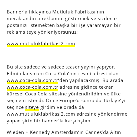
Banner’a tıklayınca Mutluluk Fabrikası’nın
meraklandırıcı reklamını göstermek ve sizden e-
postanızı istemekten başka bir işe yaramayan bir
reklamsiteye yönleniyorsunuz:
www.mutlulukfabrikasi2.com
Bu site sadece ve sadece teaser yayını yapıyor.
Filmin lansmanı Coca-Cola’nın resmi adresi olan
www.coca-cola.com.tr
‘den yapılacakmış. Bu arada
www.coca-cola.com.tr
adresine gidince tekrar
küresel Coca Cola sitesine yönlendirildim ve ülke
seçmem istendi. Önce Europe’u sonra da Türkiye’yi
seçince
siteye
girdim ve orada da
www.mutlulukfabrikasi2.com adresine yönlendirme
yapan şirin bir banner’la karşılaştım.
Wieden + Kennedy Amsterdam’ın Cannes’da Altın