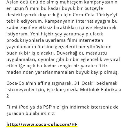
Aslan ödülünü de almış muhteşem kampanyasının
en uzun filmini bu kadar büyük bir bütçeyle
destekleyerek duyurduğu için Coca-Cola Türkiye’yi
tebrik ediyorum. Kampanyanın internet ayağını bu
kadar zayıf ve etkisiz bıraktıkları içinse eleştirmek
istiyorum. Yeni hiçbir şey yaratmayıp ufacık
prodüksiyonlarla uyarlama filmi internetten
yayınlamanın ötesine geçselerdi her yönüyle on
puanlık bir iş olacaktı. Duvarkağıdı, masaüstü
uygulamaları, oyunlar gibi binbir eğlencelik ve viral
etkinliğe açık bu kadar zengin bir yaratıcı fikir
madeninden yararlanmamaları büyük kayıp olmuş.
Coca-Cola’nın affına sığınarak, 31 Ocak’ı beklemek
istemeyenler için, işte karşınızda Mutluluk Fabrikası
2
Filmi iPod ya da PSP’niz için indirmek isterseniz de
şuradan bulabilirsiniz:
http://www.coca-cola.com/HF