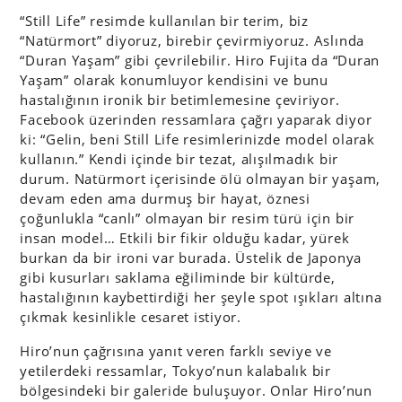
“Still Life” resimde kullanılan bir terim, biz
“Natürmort” diyoruz, birebir çevirmiyoruz. Aslında
“Duran Yaşam” gibi çevrilebilir. Hiro Fujita da “Duran
Yaşam” olarak konumluyor kendisini ve bunu
hastalığının ironik bir betimlemesine çeviriyor.
Facebook üzerinden ressamlara çağrı yaparak diyor
ki: “Gelin, beni Still Life resimlerinizde model olarak
kullanın.” Kendi içinde bir tezat, alışılmadık bir
durum. Natürmort içerisinde ölü olmayan bir yaşam,
devam eden ama durmuş bir hayat, öznesi
çoğunlukla “canlı” olmayan bir resim türü için bir
insan model… Etkili bir fikir olduğu kadar, yürek
burkan da bir ironi var burada. Üstelik de Japonya
gibi kusurları saklama eğiliminde bir kültürde,
hastalığının kaybettirdiği her şeyle spot ışıkları altına
çıkmak kesinlikle cesaret istiyor.
Hiro’nun çağrısına yanıt veren farklı seviye ve
yetilerdeki ressamlar, Tokyo’nun kalabalık bir
bölgesindeki bir galeride buluşuyor. Onlar Hiro’nun