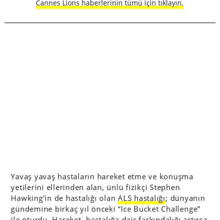
Cannes Lions haberlerinin tümü için tıklayın.
Yavaş yavaş hastaların hareket etme ve konuşma
yetilerini ellerinden alan, ünlü fizikçi Stephen
Hawking’in de hastalığı olan
ALS hastalığı
; dünyanın
gündemine birkaç yıl önceki “Ice Bucket Challenge”
ile oturdu. Hareket, hastalığa dair farkındalığı artırsa