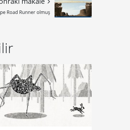
onraki makale
ape Road Runner olmuş
lir