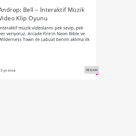
Androp: Bell – İnteraktif Müzik
Video Klip Oyunu
İnteraktif müzik videolarını pek sevip, pek
yer veriyoruz. Arcade Fire'ın Neon Bible ve
Wilderness Town ile Labuat benim aklıma ilk
REKLAM
15 yıl önce