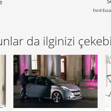
S
e
Ford Esc
nlar da ilginizi çekebi