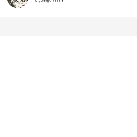
Bigumigu Yazarı