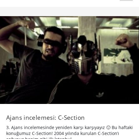
Ajans incelemesi: C-Section
3. Ajans incelemesinde yeniden karşı karşıyayız 🙂 Bu haftaki
konuğumuz C-Section! 2004 yılında kurulan C-Section’ı