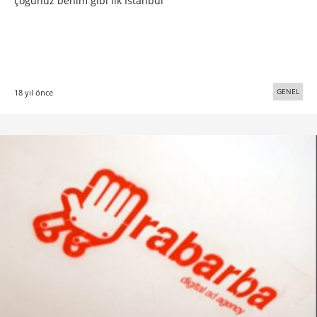
çoğunuz benim gibi ilk İstanbul
GENEL
18 yıl önce