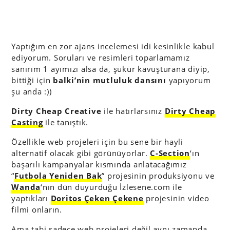
Yaptığım en zor ajans incelemesi idi kesinlikle kabul
ediyorum. Soruları ve resimleri toparlamamız
sanırım 1 ayımızı alsa da, şükür kavuşturana diyip,
bittiği için
balki’nin mutluluk dansını
yapıyorum
şu anda :))
Dirty Cheap Creative
ile hatırlarsınız
Dirty Cheap
Casting
ile tanıştık.
Özellikle web projeleri için bu sene bir hayli
alternatif olacak gibi görünüyorlar.
C-Section
‘ın
başarılı kampanyalar kısmında anlatacağımız
“
Futbola Yeniden Bak
” projesinin produksiyonu ve
Wanda
‘nın dün duyurduğu İzlesene.com ile
yaptıkları
Doritos Çeken Çekene
projesinin video
filmi onların.
Ama tabi sadece web projeleri değil aynı zamanda