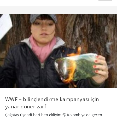
WWF – bilinçlendirme kampanyası için
yanar döner zarf
Çağatay üşendi bari ben ekliyim 🙂 Kolombiya'da geçen