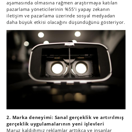
aşamasında olmasına rağmen araştırmaya katılan
pazarlama yöneticilerinin %55’i yapay zekanın
iletişim ve pazarlama üzerinde sosyal medyadan
daha büyük etkisi olacağını düşündüğünü gösteriyor.
2. Marka deneyimi: Sanal gerçeklik ve artırılmış
gerçeklik uygulamalarının yeni işlevleri
Maruz kaldığımız reklamlar arttıkça ve insanlar