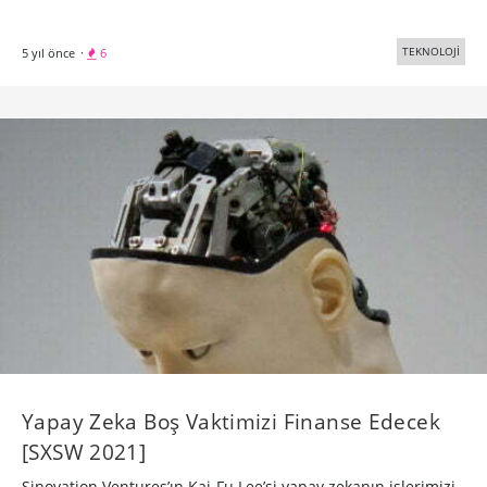
TEKNOLOJİ
5 yıl önce
·
6
Yapay Zeka Boş Vaktimizi Finanse Edecek
[SXSW 2021]
Sinovation Ventures’ın Kai-Fu Lee’si yapay zekanın işlerimizi