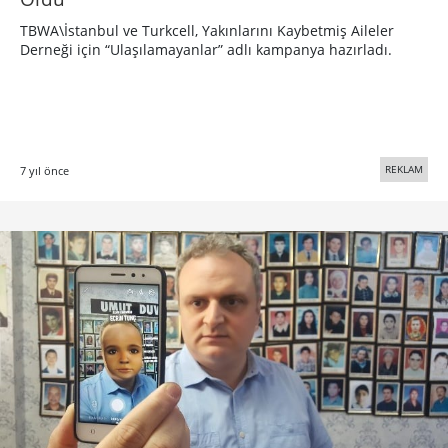
TBWA\İstanbul ve Turkcell, Yakınlarını Kaybetmiş Aileler
Derneği için “Ulaşılamayanlar” adlı kampanya hazırladı.
REKLAM
7 yıl önce