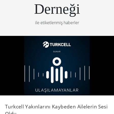
Derneği
ile etiketlenmiş haberler
Turkcell Yakınlarını Kaybeden Ailelerin Sesi
Oldu