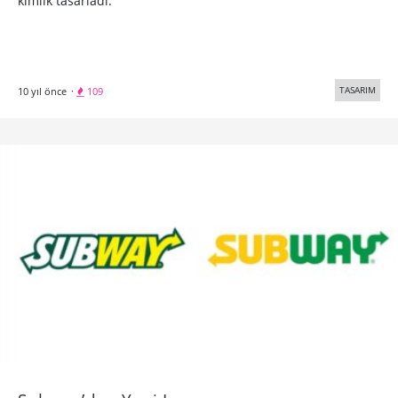
kimlik tasarladı.
TASARIM
10 yıl önce
·
109