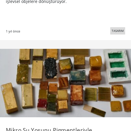
işlevsel objelere dönüştürüyor.
TASARIM
1 yıl önce
Mikro Su Yosunu Pigmentleriyle