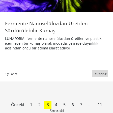
Fermente Nanoselülozdan Üretilen
Sürdürülebilir Kumaş
LUNAFORM; fermente nanoselülozdan üretilen ve plastik
içermeyen bir kumaş olarak modada, çevreye duyarlılık
açısından öncü bir adıma işaret ediyor.
TEKNOLOJİ
1 yıl önce
Önceki
1
2
3
4
5
6
7
…
11
Sonraki