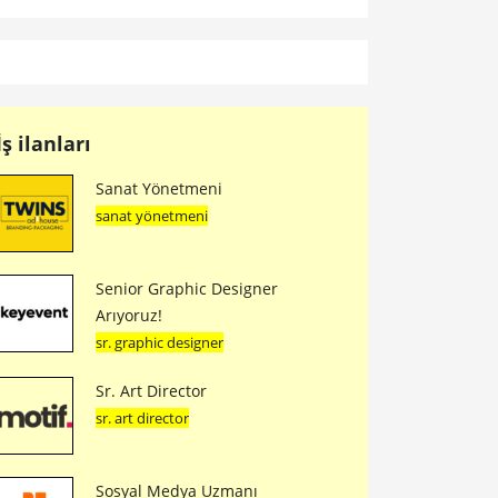
İş ilanları
Sanat Yönetmeni
sanat yönetmeni
Senior Graphic Designer
Arıyoruz!
sr. graphic designer
Sr. Art Director
sr. art director
Sosyal Medya Uzmanı