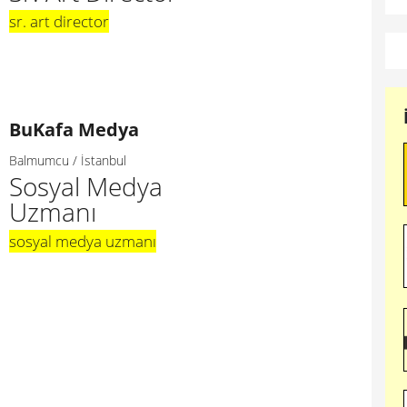
sr. art director
BuKafa Medya
Balmumcu / İstanbul
Sosyal Medya
Uzmanı
sosyal medya uzmanı