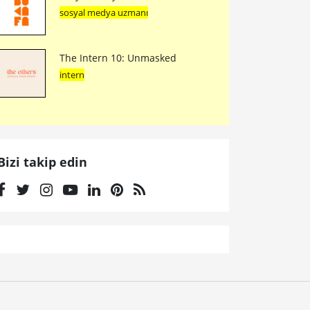
sosyal medya uzmanı
The Intern 10: Unmasked
intern
Bizi takip edin