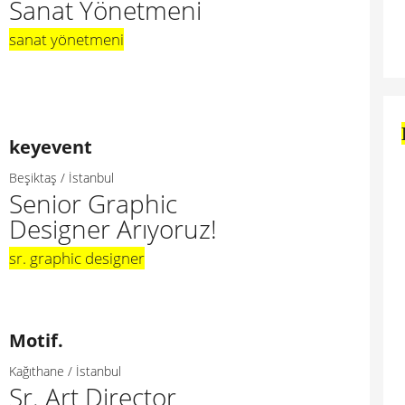
Sanat Yönetmeni
sanat yönetmeni
keyevent
Beşiktaş / İstanbul
Senior Graphic
Designer Arıyoruz!
sr. graphic designer
Motif.
Kağıthane / İstanbul
Sr. Art Director