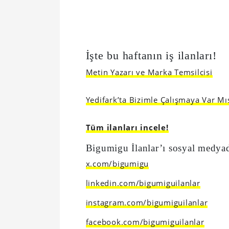
İşte bu haftanın iş ilanları!
Metin Yazarı ve Marka Temsilcisi
Yedifark’ta Bizimle Çalışmaya Var Mı
Tüm ilanları incele!
Bigumigu İlanlar’ı sosyal medyad
x.com/bigumigu
linkedin.com/bigumiguilanlar
instagram.com/bigumiguilanlar
facebook.com/bigumiguilanlar