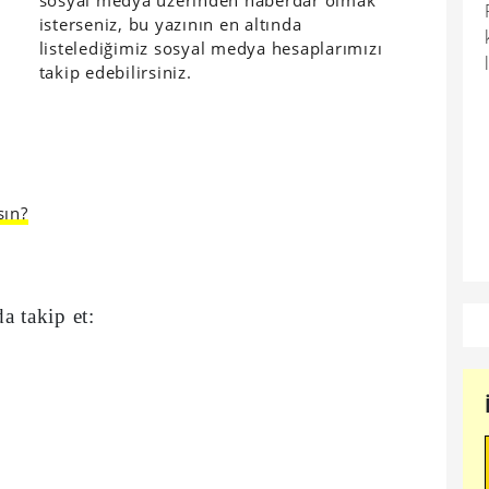
sosyal medya üzerinden haberdar olmak
isterseniz, bu yazının en altında
listelediğimiz sosyal medya hesaplarımızı
takip edebilirsiniz.
sın?
a takip et: