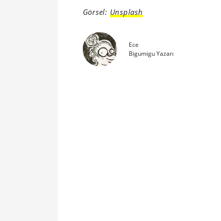
Görsel:
Unsplash
Ece
Bigumigu Yazarı