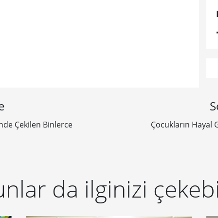
e
S
nde Çekilen Binlerce
Çocukların Hayal 
nlar da ilginizi çekebi