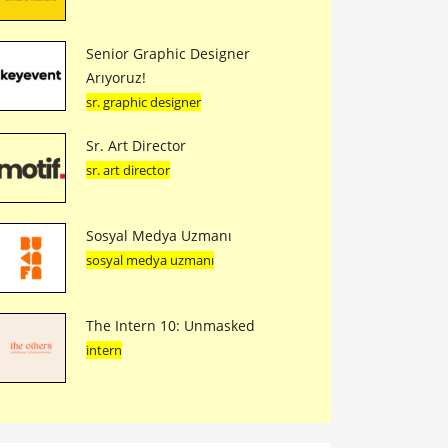
Senior Graphic Designer
Arıyoruz!
sr. graphic designer
Sr. Art Director
sr. art director
Sosyal Medya Uzmanı
sosyal medya uzmanı
The Intern 10: Unmasked
intern