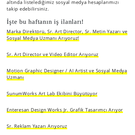
altında listelediğimiz sosyal medya hesaplarımızı
takip edebilirsiniz.
İşte bu haftanın iş ilanları!
Marka Direktörü, Sr. Art Director, Sr. Metin Yazarı ve
Sosyal Medya Uzmanı Arıyoruz!
Sr. Art Director ve Video Editor Arıyoruz
Motion Graphic Designer / AI Artist ve Sosyal Medya
Uzmanı
SunumWorks Art Lab Ekibini Büyütüyor
Enteresan Design Works Jr. Grafik Tasarımcı Arıyor
Sr. Reklam Yazarı Arıyoruz