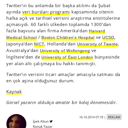
Twitter’ın bu anlamda bir başka atılımı da Şubat
ayında
veri bursları programı
kapsamında sitenin
halka açık ve tarihsel verisini araştırma enstitülerine
açmasıydı. 60 farklı ülkeden toplamda 1300’dan
fazla başvuru alan firma Amerika’dan
Harvard
/
ve
,
Medical School
Boston Children’s Hospital
UCSD
Japonya’dan
, Hollanda’dan
,
NICT
University of Twente
Avustralya’dan
ve
University of Wollongong
İngiltere’den de
bünyesinde
University of East London
yer alan altı çalışmaya bu hakkı tanımıştı.
Twitter’ın verisini ticari amaçlar amacıyla satması da
en çok aşina olduğunuz durum.
Kaynak
Görsel yazarın oldukça amatör bir kolaj denemesidir.
16.10.2014 07:18
|
REKLAM
İpek Altun
Konuk Yazar