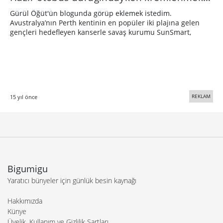
Gürül Öğüt'ün blogunda görüp eklemek istedim.
Avustralya’nın Perth kentinin en popüler iki plajına gelen
gençleri hedefleyen kanserle savaş kurumu SunSmart,
REKLAM
15 yıl önce
Bigumigu
Yaratıcı bünyeler için günlük besin kaynağı
Hakkımızda
Künye
Üyelik, Kullanım ve Gizlilik Şartları