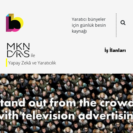
Yaratıcı bünyeler
için günlük besin
kaynağı
İş İlanları
Yapay Zekâ ve Yaratıcılık