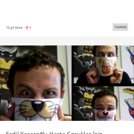
TASARIM
12 yıl önce
·
8
Erdil Yaşaroğlu Hasta Çocuklar İçin