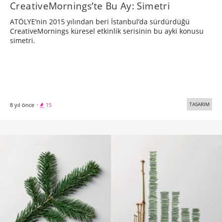
CreativeMornings’te Bu Ay: Simetri
ATÖLYE’nin 2015 yılından beri İstanbul’da sürdürdüğü
CreativeMornings küresel etkinlik serisinin bu ayki konusu
simetri.
TASARIM
8 yıl önce
·
15