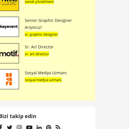
sanat yönetmeni
Senior Graphic Designer
Arıyoruz!
sr. graphic designer
Sr. Art Director
sr. art director
Sosyal Medya Uzmanı
sosyal medya uzmanı
Bizi takip edin