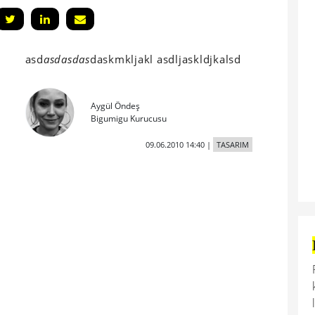
asd
asdasdas
daskmkljakl asdljaskldjkalsd
Aygül Öndeş
Bigumigu Kurucusu
09.06.2010 14:40
|
TASARIM