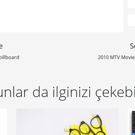
e
S
illboard
2010 MTV Movie 
nlar da ilginizi çekebi