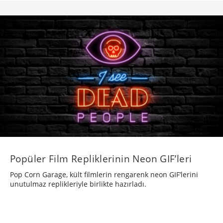
Popüler Film Repliklerinin Neon GIF’leri
Pop Corn Garage, kült filmlerin rengarenk neon GIF’lerini
unutulmaz replikleriyle birlikte hazırladı.