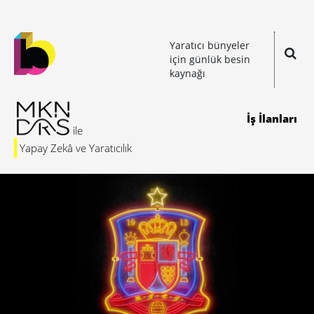
Yaratıcı bünyeler
için günlük besin
kaynağı
İş İlanları
Yapay Zekâ ve Yaratıcılık