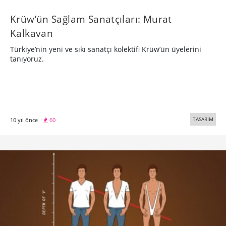
Krüw’ün Sağlam Sanatçıları: Murat
Kalkavan
Türkiye’nin yeni ve sıkı sanatçı kolektifi Krüw’ün üyelerini
tanıyoruz.
TASARIM
10 yıl önce
·
60