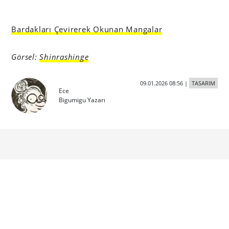
Bardakları Çevirerek Okunan Mangalar
Görsel:
Shinrashinge
09.01.2026 08:56
|
TASARIM
Ece
Bigumigu Yazarı