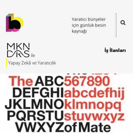
Yaratıcı bünyeler
için günlük besin
kaynağı
İş İlanları
Yapay Zekâ ve Yaratıcılık