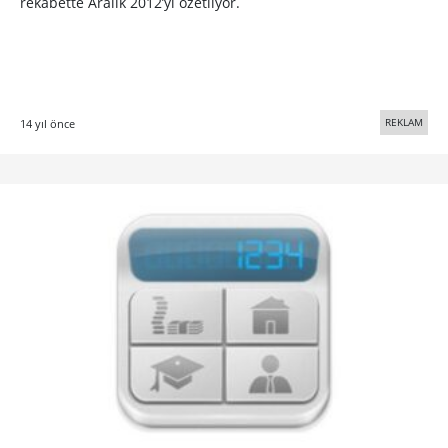
rekabette Aralık 2012’yi özetliyor.
REKLAM
14 yıl önce