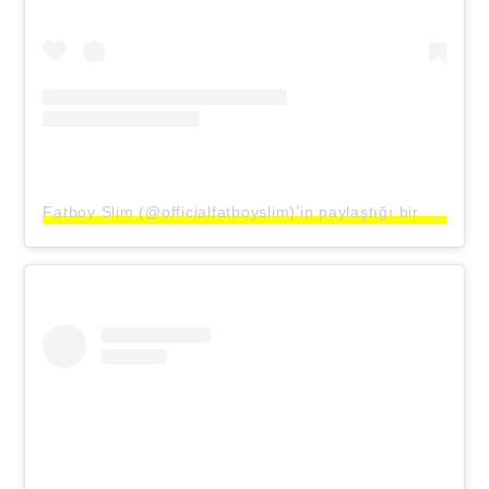
Fatboy Slim (@officialfatboyslim)’in paylaştığı bir gönderi