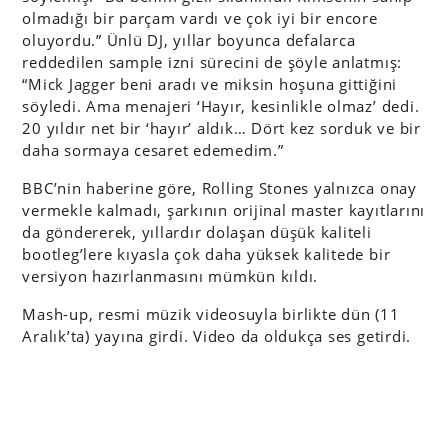
olmadığı bir parçam vardı ve çok iyi bir encore
oluyordu.” Ünlü DJ, yıllar boyunca defalarca
reddedilen sample izni sürecini de şöyle anlatmış:
“Mick Jagger beni aradı ve miksin hoşuna gittiğini
söyledi. Ama menajeri ‘Hayır, kesinlikle olmaz’ dedi.
20 yıldır net bir ‘hayır’ aldık… Dört kez sorduk ve bir
daha sormaya cesaret edemedim.”
BBC’nin haberine göre, Rolling Stones yalnızca onay
vermekle kalmadı, şarkının orijinal master kayıtlarını
da göndererek, yıllardır dolaşan düşük kaliteli
bootleg’lere kıyasla çok daha yüksek kalitede bir
versiyon hazırlanmasını mümkün kıldı.
Mash-up, resmi müzik videosuyla birlikte dün (11
Aralık’ta) yayına girdi. Video da oldukça ses getirdi.