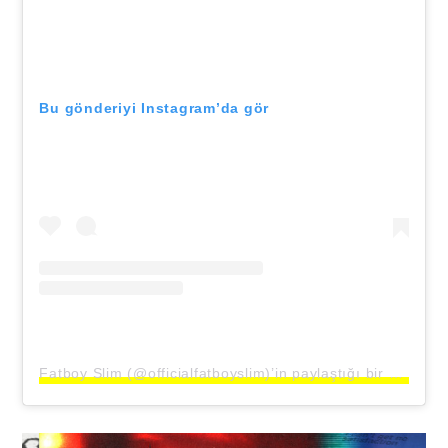
Bu gönderiyi Instagram’da gör
Fatboy Slim (@officialfatboyslim)’in paylaştığı bir gönderi