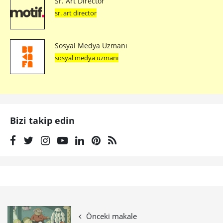
Sr. Art Director
sr. art director
Sosyal Medya Uzmanı
sosyal medya uzmanı
Bizi takip edin
Önceki makale