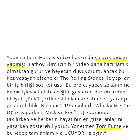
Yapımcı
John Hassay video hakkında
şu açıklamayı
yapmış
:
“Fatboy Slim için bir video daha hazırlamış
olmaktan gurur ve heyecan duyuyorum, ancak bu
kez yaşayan efsaneler The Rolling Stones ile yapılan
bir iş birliği söz konusu. Bu proje, yapay zekânın ne
kadar işlevsel olabileceğini gösteren durumlardan
biriydi; çünkü çekilmesi imkansız sahneleri yaratıp
gösterebildik. Norman’ı 1965 yılında Whisky Mist’te
DJ’lik yaparken, Mick ve Keef’i DJ kabininde
takılırken ve herkesin hayatının en güzel anlarını
yaşarken gösterebiliyoruz. Yönetmen
Tom Furse
ve
bu video tam anlamıyla UÇUYOR! İzleyin.”