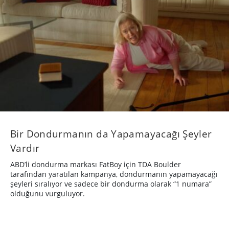
Bir Dondurmanın da Yapamayacağı Şeyler
Vardır
ABD’li dondurma markası FatBoy için TDA Boulder
tarafından yaratılan kampanya, dondurmanın yapamayacağı
şeyleri sıralıyor ve sadece bir dondurma olarak “1 numara”
olduğunu vurguluyor.