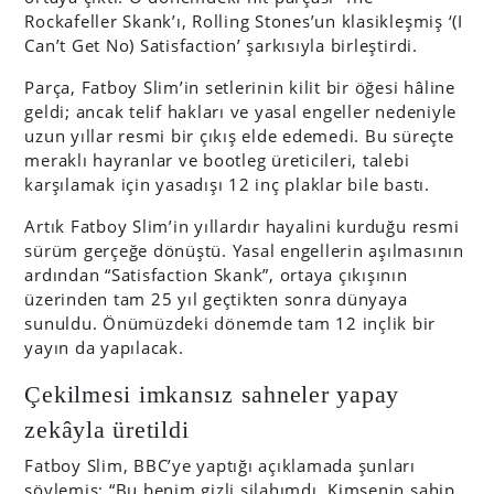
Rockafeller Skank’ı, Rolling Stones’un klasikleşmiş ‘(I
Can’t Get No) Satisfaction’ şarkısıyla birleştirdi.
Parça, Fatboy Slim’in setlerinin kilit bir öğesi hâline
geldi; ancak telif hakları ve yasal engeller nedeniyle
uzun yıllar resmi bir çıkış elde edemedi. Bu süreçte
meraklı hayranlar ve bootleg üreticileri, talebi
karşılamak için yasadışı 12 inç plaklar bile bastı.
Artık Fatboy Slim’in yıllardır hayalini kurduğu resmi
sürüm gerçeğe dönüştü. Yasal engellerin aşılmasının
ardından “Satisfaction Skank”, ortaya çıkışının
üzerinden tam 25 yıl geçtikten sonra dünyaya
sunuldu. Önümüzdeki dönemde tam 12 inçlik bir
yayın da yapılacak.
Çekilmesi imkansız sahneler yapay
zekâyla üretildi
Fatboy Slim, BBC’ye yaptığı açıklamada şunları
söylemiş: “Bu benim gizli silahımdı. Kimsenin sahip