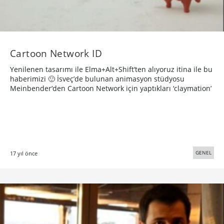
Cartoon Network ID
Yenilenen tasarımı ile Elma+Alt+Shift‘ten alıyoruz itina ile bu
haberimizi 🙂 İsveç’de bulunan animasyon stüdyosu
Meinbender‘den Cartoon Network için yaptıkları ‘claymation’
GENEL
17 yıl önce