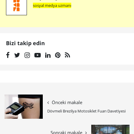
sosyal medya uzmanı
Bizi takip edin
Önceki makale
Dövmeli Brezilya Motosiklet Fuarı Davetiyesi
Sonraki makale