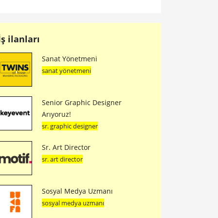
İş ilanları
Sanat Yönetmeni
sanat yönetmeni
Senior Graphic Designer
Arıyoruz!
sr. graphic designer
Sr. Art Director
sr. art director
Sosyal Medya Uzmanı
sosyal medya uzmanı