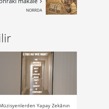
onraki makale
NORRDA
lir
Müzisyenlerden Yapay Zekânın