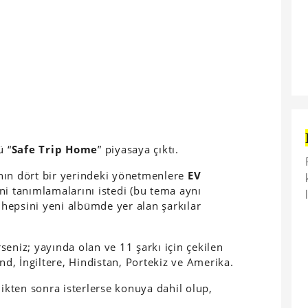
ü “
Safe Trip Home
” piyasaya çıktı.
nın dört bir yerindeki yönetmenlere
EV
ni tanımlamalarını istedi (bu tema aynı
hepsini yeni albümde yer alan şarkılar
eniz; yayında olan ve 11 şarkı için çekilen
and, İngiltere, Hindistan, Portekiz ve Amerika.
dikten sonra isterlerse konuya dahil olup,