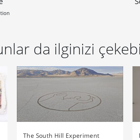
e
S
ction
nlar da ilginizi çekebi
The South Hill Experiment