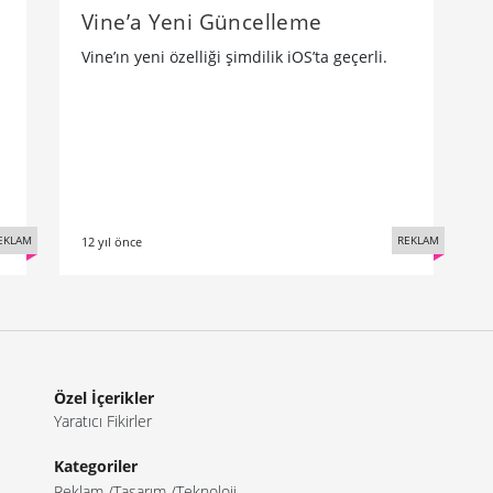
Vine’a Yeni Güncelleme
Vine’ın yeni özelliği şimdilik iOS’ta geçerli.
EKLAM
REKLAM
12 yıl önce
Özel İçerikler
Yaratıcı Fikirler
Kategoriler
Reklam
Tasarım
Teknoloji