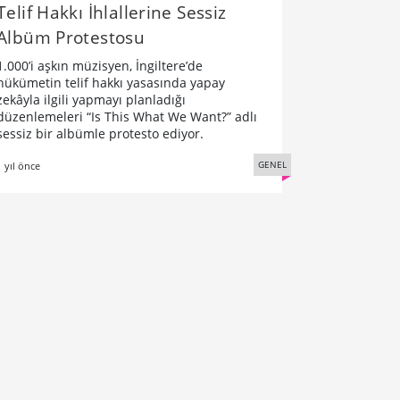
Telif Hakkı İhlallerine Sessiz
Albüm Protestosu
1.000’i aşkın müzisyen, İngiltere’de
hükümetin telif hakkı yasasında yapay
zekâyla ilgili yapmayı planladığı
düzenlemeleri “Is This What We Want?” adlı
sessiz bir albümle protesto ediyor.
GENEL
1 yıl önce