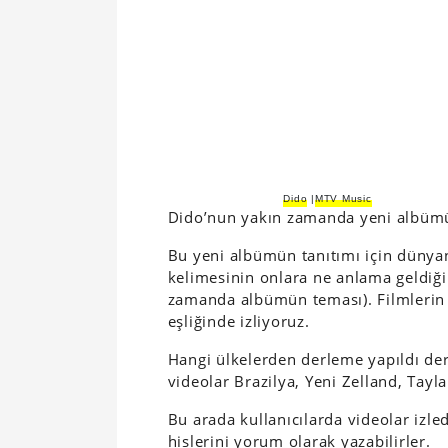
Dido
|
MTV Music
Dido’nun yakın zamanda yeni albüm
Bu yeni albümün tanıtımı için dünya
kelimesinin onlara ne anlama geldiği
zamanda albümün teması). Filmlerin 
eşliğinde izliyoruz.
Hangi ülkelerden derleme yapıldı ders
videolar Brazilya, Yeni Zelland, Tayl
Bu arada kullanıcılarda videolar izle
hislerini yorum olarak yazabilirler.