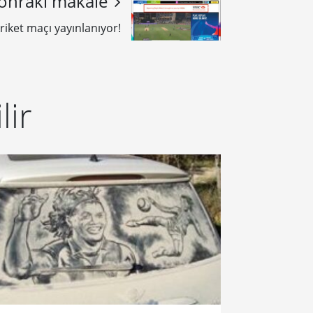
onraki makale
riket maçı yayınlanıyor!
lir