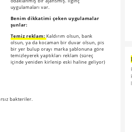
odaklanmış bir ajansmış. İlginç
uygulamaları var.
Benim dikkatimi çeken uygulamalar
şunlar:
Temiz reklam:
Kaldırım olsun, bank
olsun, ya da kocaman bir duvar olsun, pis
bir yer bulup orayı marka şablonuna göre
temizleyerek yaptıkları reklam (süreç
içinde yeniden kirlenip eski haline geliyor)
rsız bakteriler.