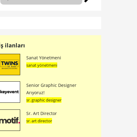
İş ilanları
Sanat Yönetmeni
sanat yönetmeni
Senior Graphic Designer
Arıyoruz!
sr. graphic designer
Sr. Art Director
sr. art director