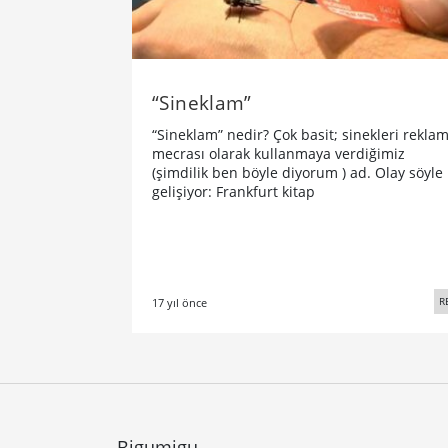
“Sineklam”
“Sineklam” nedir? Çok basit; sinekleri rekla
mecrası olarak kullanmaya verdiğimiz
(şimdilik ben böyle diyorum ) ad. Olay söyle
gelişiyor: Frankfurt kitap
R
17 yıl önce
Bigumigu