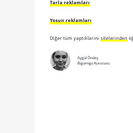
Tarla reklamları
Yosun reklamları
Diğer tüm yaptıklarını
sitelerinden
öğ
Aygül Öndeş
Bigumigu Kurucusu