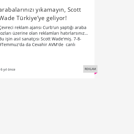
arabalarınızı yıkamayın, Scott
Wade Türkiye’ye geliyor!
Çevreci reklam ajansı Curb'un yaptığı araba
tozları üzerine olan reklamları hatırlarsınız…
Bu işin asıl sanatçısı Scott Wade'miş. 7-8-
9Temmuz'da da Cevahir AVM'de canlı
REKLAM
16 yıl önce