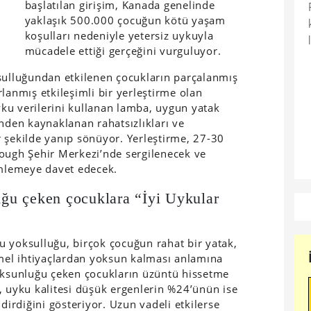
başlatılan girişim, Kanada genelinde
yaklaşık 500.000 çocuğun kötü yaşam
koşulları nedeniyle yetersiz uykuyla
mücadele ettiği gerçeğini vurguluyor.
lluğundan etkilenen çocukların parçalanmış
lanmış etkileşimli bir yerleştirme olan
ku verilerini kullanan lamba, uygun yatak
inden kaynaklanan rahatsızlıkları ve
 şekilde yanıp sönüyor. Yerleştirme, 27-30
orough Şehir Merkezi’nde sergilenecek ve
imlemeye davet edecek.
ğu çeken çocuklara “İyi Uykular
 yoksulluğu, birçok çocuğun rahat bir yatak,
emel ihtiyaçlardan yoksun kalması anlamına
yoksunluğu çeken çocukların üzüntü hissetme
, uyku kalitesi düşük ergenlerin %24’ünün ise
rdiğini gösteriyor. Uzun vadeli etkilerse