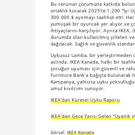
Bu sorunun çözümüne katkıda bulunm
ortaklık kurarak 2025’te 1.200 “İyi 
300.000 $ ayırmayı taahhüt etti. Her s
yumuşak bir oyuncak yer alıyor ve çoc
ihtiyaçlarını karşılıyor. Ayrıca IKEA, 
durumda olan kullanılmış şilteleri v
dağıtacak. Sağlık ve güvenlik standar
Uykusuz Lamba, bir yerleştirmeden da
aslında. IKEA Kanada, halkı bir taah
çocuğun uyuması için güvenli ve raha
Furniture Bank’a bağışta bulunarak h
Kampanya, yalnızca uyku yoksulluğun
umut kıvılcımı sunuyor.
IKEA’dan Küresel Uyku Raporu
IKEA’dan Gece Yarısı Gelen “Uyanık m
Görsel:
IKEA Kanada