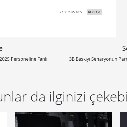
27.03.2025 10:55
|
REKLAM
e
S
025 Personeline Fanlı
3B Baskıyı Senaryonun Par
nlar da ilginizi çekebi