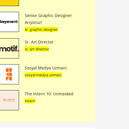
Senior Graphic Designer
Arıyoruz!
sr. graphic designer
Sr. Art Director
sr. art director
Sosyal Medya Uzmanı
sosyal medya uzmanı
The Intern 10: Unmasked
intern