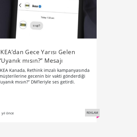
IKEA’dan Gece Yarısı Gelen
“Uyanık mısın?” Mesajı
IKEA Kanada, Rethink imzalı kampanyasında
müşterilerine gecenin bir vakti gönderdiği
“uyanık mısın?” DM’leriyle ses getirdi.
REKLAM
1 yıl önce