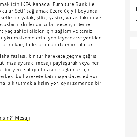
ak için IKEA Kanada, Furniture Bank ile
Uykular Seti” sağlamak üzere üç yıl boyunca
ette bir yatak, şilte, yastık, yatak takımı ve
ukların dinlendirici bir gece için temel
ihtiyaç sahibi aileler için sağlam ve temiz
e uyku malzemelerini yenileyecek ve yeniden
tlarını karşıladıklarından da emin olacak.
ha fazlası, bir tür harekete geçme çağrısı
hüt imzalayarak, mesajı paylaşarak veya her
t bir yere sahip olmasını sağlamak için
erkesi bu harekete katılmaya davet ediyor.
a ışık tutmakla kalmıyor, aynı zamanda bir
ısın?” Mesajı