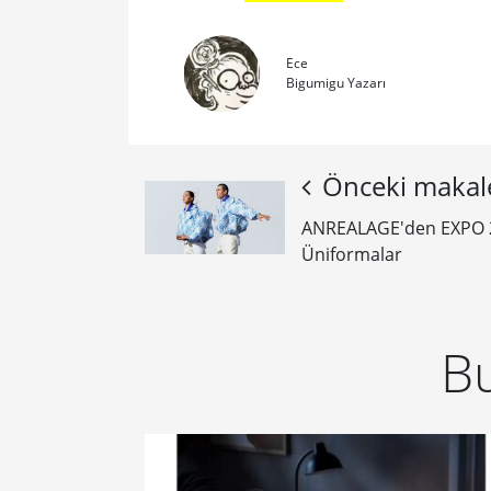
Ece
Bigumigu Yazarı
Önceki makal
ANREALAGE'den EXPO 2
Üniformalar
Bu