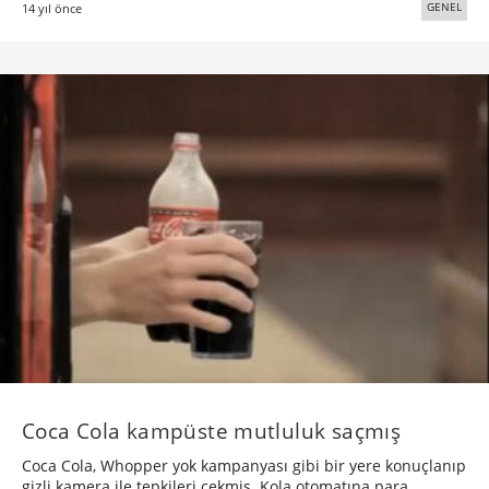
GENEL
14 yıl önce
Coca Cola kampüste mutluluk saçmış
Coca Cola, Whopper yok kampanyası gibi bir yere konuçlanıp
gizli kamera ile tepkileri çekmiş. Kola otomatına para