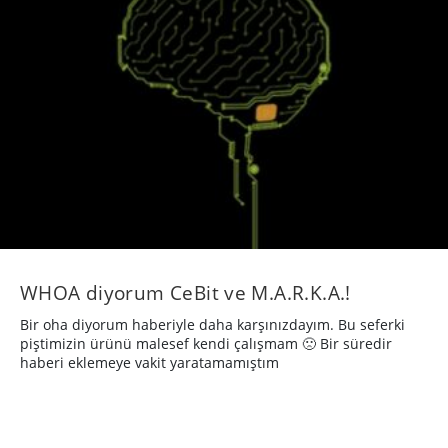
WHOA diyorum CeBit ve M.A.R.K.A.!
Bir oha diyorum haberiyle daha karşınızdayım. Bu seferki
piştimizin ürünü malesef kendi çalışmam 🙁 Bir süredir
haberi eklemeye vakit yaratamamıştım