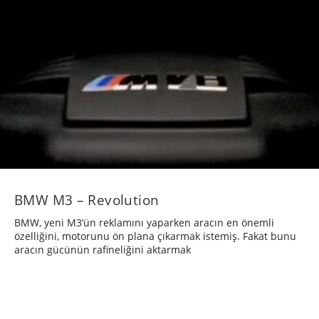
BMW M3 – Revolution
BMW, yeni M3’ün reklamını yaparken aracın en önemli
özelliğini, motorunu ön plana çıkarmak istemiş. Fakat bunu
aracın gücünün rafineliğini aktarmak