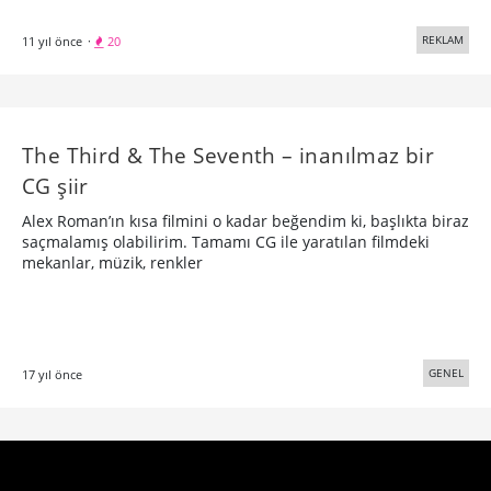
REKLAM
11 yıl önce
·
20
The Third & The Seventh – inanılmaz bir
CG şiir
Alex Roman’ın kısa filmini o kadar beğendim ki, başlıkta biraz
saçmalamış olabilirim. Tamamı CG ile yaratılan filmdeki
mekanlar, müzik, renkler
GENEL
17 yıl önce