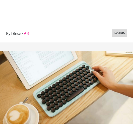
TASARIM
9 yıl önce
·
91