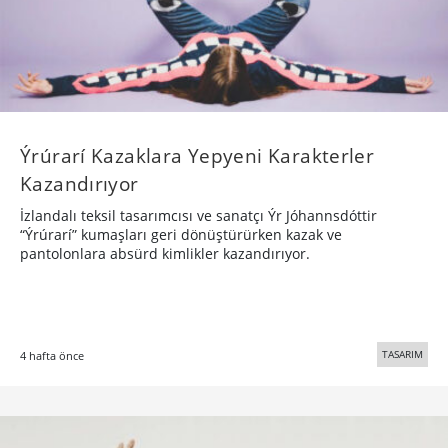
Ýrúrarí Kazaklara Yepyeni Karakterler
Kazandırıyor
İzlandalı teksil tasarımcısı ve sanatçı Ýr Jóhannsdóttir
“Ýrúrarí” kumaşları geri dönüştürürken kazak ve
pantolonlara absürd kimlikler kazandırıyor.
TASARIM
4 hafta önce