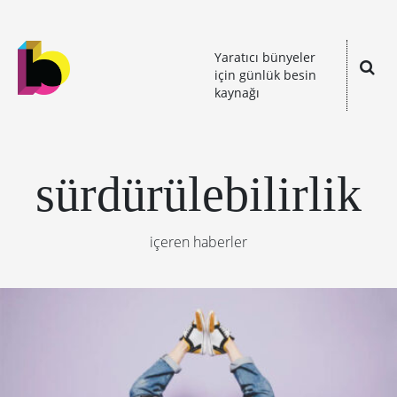
Yaratıcı bünyeler
için günlük besin
kaynağı
sürdürülebilirlik
içeren haberler